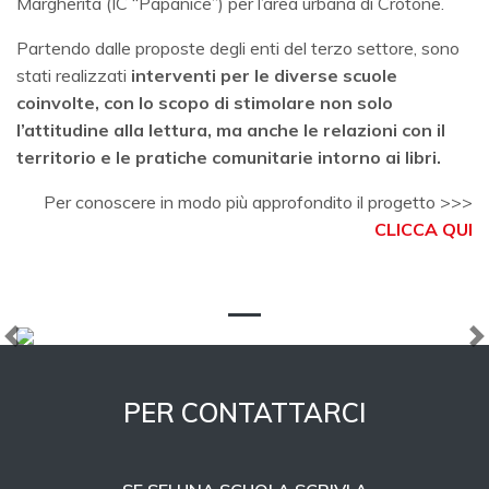
Margherita (IC “Papanice”) per l’area urbana di Crotone.
Partendo dalle proposte degli enti del terzo settore, sono
stati realizzati
interventi per le diverse scuole
coinvolte, con lo scopo di stimolare non solo
l’attitudine alla lettura, ma anche le relazioni con il
territorio e le pratiche comunitarie intorno ai libri.
Per conoscere in modo più approfondito il progetto >>>
CLICCA QUI
Previous
N
PER CONTATTARCI