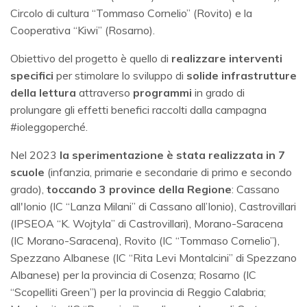
Circolo di cultura “Tommaso Cornelio” (Rovito) e la
Cooperativa “Kiwi” (Rosarno).
Obiettivo del progetto è quello di
realizzare interventi
specifici
per stimolare lo sviluppo di
solide infrastrutture
della lettura
attraverso
programmi
in grado di
prolungare gli effetti benefici raccolti dalla campagna
#ioleggoperché.
Nel 2023
la sperimentazione è stata realizzata in 7
scuole
(infanzia, primarie e secondarie di primo e secondo
grado),
toccando 3 province della Regione
: Cassano
all'Ionio (IC “Lanza Milani” di Cassano all’Ionio), Castrovillari
(IPSEOA “K. Wojtyla” di Castrovillari), Morano-Saracena
(IC Morano-Saracena), Rovito (IC “Tommaso Cornelio”),
Spezzano Albanese (IC “Rita Levi Montalcini” di Spezzano
Albanese) per la provincia di Cosenza; Rosarno (IC
“Scopelliti Green”) per la provincia di Reggio Calabria;