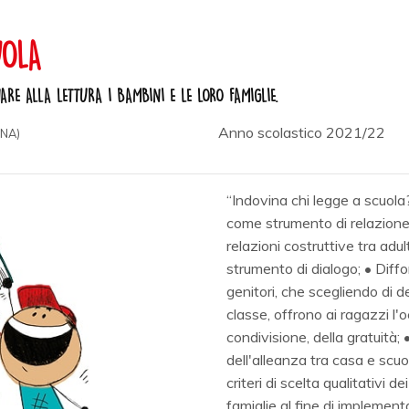
UOLA
NARE ALLA LETTURA I BAMBINI E LE LORO FAMIGLIE.
Anno scolastico 2021/22
NA)
“Indovina chi legge a scuola?”
come strumento di relazione e 
relazioni costruttive tra adu
strumento di dialogo; • Diff
genitori, che scegliendo di d
classe, offrono ai ragazzi l'o
condivisione, della gratuità;
dell'alleanza tra casa e scuol
criteri di scelta qualitativi d
famiglie al fine di implementa