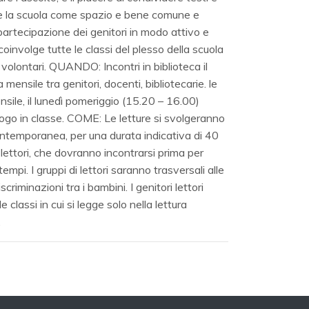
ere la scuola come spazio e bene comune e
partecipazione dei genitori in modo attivo e
coinvolge tutte le classi del plesso della scuola
i volontari. QUANDO: Incontri in biblioteca il
nsile tra genitori, docenti, bibliotecarie. le
ile, il lunedì pomeriggio (15.20 – 16.00)
ogo in classe. COME: Le letture si svolgeranno
ontemporanea, per una durata indicativa di 40
lettori, che dovranno incontrarsi prima per
tempi. I gruppi di lettori saranno trasversali alle
iscriminazioni tra i bambini. I genitori lettori
 classi in cui si legge solo nella lettura
.