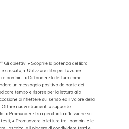
 Gli obiettivi • Scoprire la potenza del libro
crescita; • Utilizzare i libri per favorire
lti e bambini; • Diffondere la lettura come
ondere un messaggio positivo da parte dei
edicare tempo e risorse per la lettura alla
ccasione di riflettere sul senso ed il valore della
 • Offrire nuovi strumenti a supporto
a; • Promuovere tra i genitori la riflessione sui
ei testi; • Promuovere la lettura tra i bambini e le
re l'ascolto, e il piacere di condividere testi e