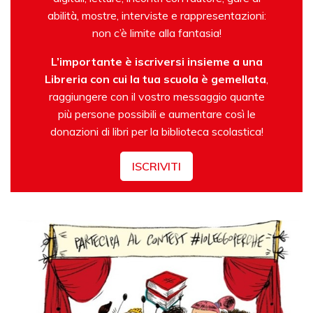
abilità, mostre, interviste e rappresentazioni:
non c’è limite alla fantasia!
L’importante è iscriversi insieme a una
Libreria con cui la tua scuola è gemellata
,
raggiungere con il vostro messaggio quante
più persone possibili e aumentare così le
donazioni di libri per la biblioteca scolastica!
ISCRIVITI