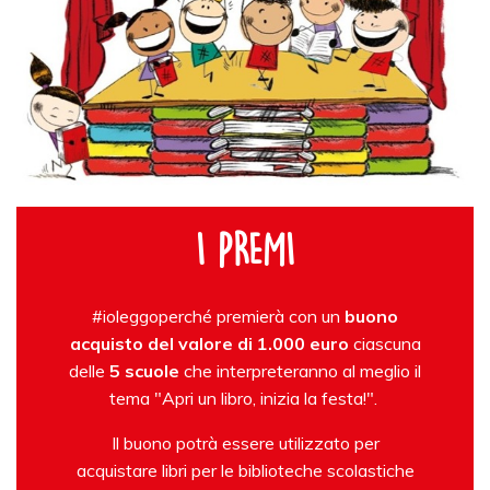
I PREMI
#ioleggoperché premierà con un
buono
acquisto del valore di 1.000 euro
ciascuna
delle
5 scuole
che interpreteranno al meglio il
tema "Apri un libro, inizia la festa!".
Il buono potrà essere utilizzato per
acquistare libri per le biblioteche scolastiche