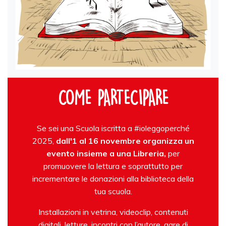
COME PARTECIPARE
Se sei una Scuola iscritta a #ioleggoperché
2025,
dall'1 al 16 novembre
organizza un
evento
insieme a una Libreria,
per
promuovere la lettura e soprattutto per
incrementare le donazioni alla biblioteca della
tua scuola.
Installazioni in vetrina, videoclip, contenuti
digitali, letture, incontri con l’autore, gare di