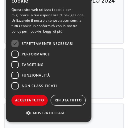
SCHEDA FONDAZIONE CARIPLO 2024
cookie
29/10/2024 11:10
Questo sito web utilizza i cookie per
migliorare la tua esperienza di navigazione.
Utilizzando il nostro sito web acconsenti a
tutti i cookie in conformità con la nostra
policy per i cookie.
Leggi di più
Download
STRETTAMENTE NECESSARI
PERFORMANCE
SCHEDA ALI 2024
29/10/2024 11:10
TARGETING
FUNZIONALITÀ
NON CLASSIFICATI
Download
ACCETTA TUTTO
RIFIUTA TUTTO
SCHEDA SIL 2024
MOSTRA DETTAGLI
29/10/2024 11:10