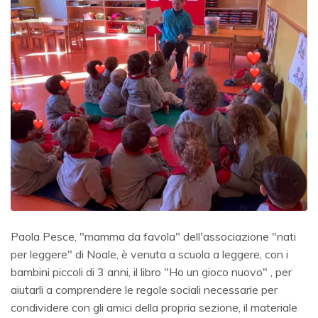
Paola Pesce, "mamma da favola" dell'associazione "nati
per leggere" di Noale, è venuta a scuola a leggere, con i
bambini piccoli di 3 anni, il libro "Ho un gioco nuovo" , per
aiutarli a comprendere le regole sociali necessarie per
condividere con gli amici della propria sezione, il materiale