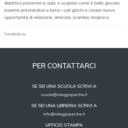
didattico presente in aula, e scoprire come è bello giocare
insieme prestandosi a turno i vari giochi e creare nuove
opportunità di relazione, amicizia, scambio reciproco.
Condividi su:
PER CONTATTARCI
SE SEI UNA SCUOLA SCRIVI A
scuole@ioleggoperche.it
SE SEI UNA LIBRERIA SCRIVI A
info@ioleggoperche.it
UFFICIO STAMPA