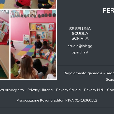
PER
SE SEI UNA
SCUOLA
SCRIVI A
scuole@iolegg
operche.it
Regolamento generale
-
Rego
Scuo
va privacy sito
-
Privacy Libreria
-
Privacy Scuola
-
Privacy Nidi
-
Coo
Associazione Italiana Editori P.IVA 01416360152