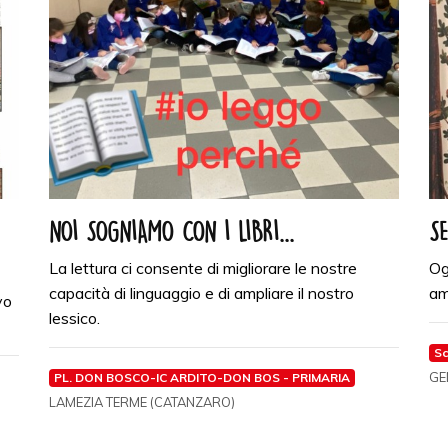
NOI SOGNIAMO CON I LIBRI...
SE
La lettura ci consente di migliorare le nostre
Og
capacità di linguaggio e di ampliare il nostro
ami
vo
lessico.
Sc
GE
PL. DON BOSCO-IC ARDITO-DON BOS - PRIMARIA
LAMEZIA TERME (CATANZARO)