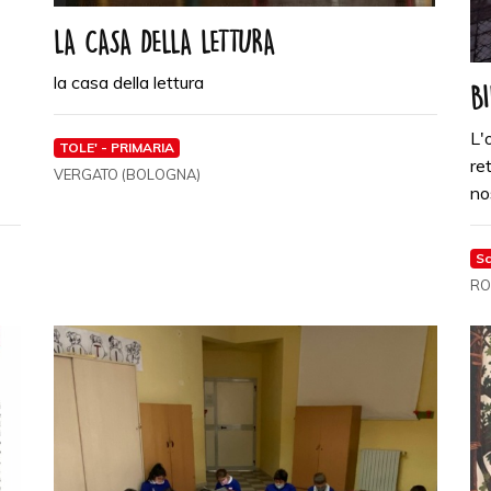
LA CASA DELLA LETTURA
la casa della lettura
B
L'
TOLE' - PRIMARIA
re
VERGATO (BOLOGNA)
nos
Sc
RO