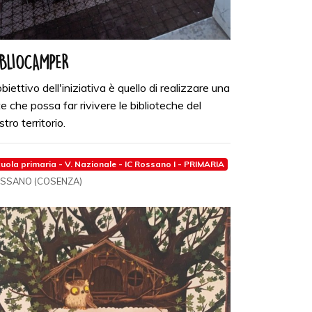
IBLIOCAMPER
obiettivo dell'iniziativa è quello di realizzare una
te che possa far rivivere le biblioteche del
tro territorio.
uola primaria - V. Nazionale - IC Rossano I - PRIMARIA
SSANO (COSENZA)