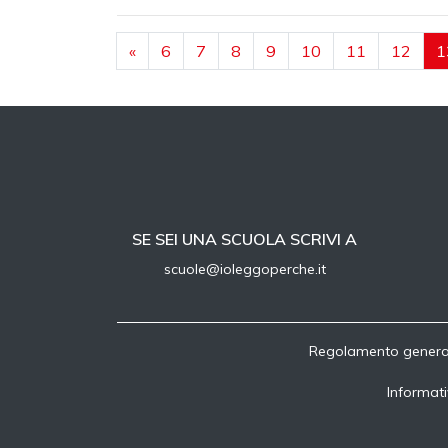
«
6
7
8
9
10
11
12
1
SE SEI UNA SCUOLA SCRIVI A
scuole@ioleggoperche.it
Regolamento genera
Informati