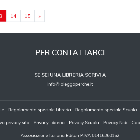
3
14
15
»
PER CONTATTARCI
SE SEI UNA LIBRERIA SCRIVI A
info@ioleggoperche.it
le
-
Regolamento speciale Libreria
-
Regolamento speciale Scuola
va privacy sito
-
Privacy Libreria
-
Privacy Scuola
-
Privacy Nidi
-
Coo
Associazione Italiana Editori P.IVA 01416360152