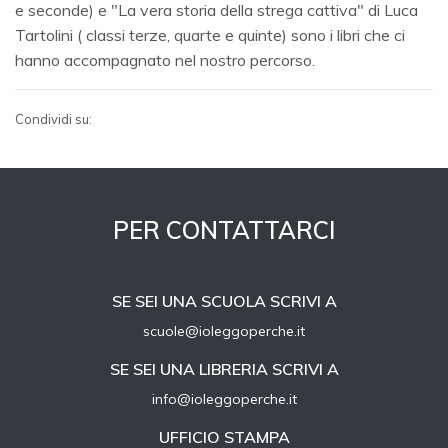
e seconde) e "La vera storia della strega cattiva" di Luca
Tartolini ( classi terze, quarte e quinte) sono i libri che ci
hanno accompagnato nel nostro percorso.
Condividi su:
PER CONTATTARCI
SE SEI UNA SCUOLA SCRIVI A
scuole@ioleggoperche.it
SE SEI UNA LIBRERIA SCRIVI A
info@ioleggoperche.it
UFFICIO STAMPA