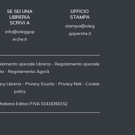
SE SEI UNA
UFFICIO
LIBRERIA
STAMPA
SCRIVI A
stampa@ioleg
info@ioleggop
goperche.it
erche.it
lamento speciale Libreria
-
Regolamento speciale
la
-
Regolamento Agorà
acy Libreria
-
Privacy Scuola
-
Privacy Nidi
-
Cookie
policy
Italiana Editori P.IVA 01416360152