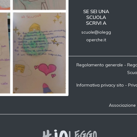
SE SEI UNA
SCUOLA
SCRIVI A
scuole@iolegg
operche.it
Regolamento generale
-
Rego
Scuo
Informativa privacy sito
-
Priv
Associazione 