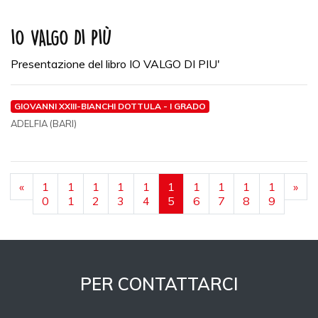
IO VALGO DI PIÙ
Presentazione del libro IO VALGO DI PIU'
GIOVANNI XXIII-BIANCHI DOTTULA - I GRADO
ADELFIA (BARI)
«
1
1
1
1
1
1
1
1
1
1
»
0
1
2
3
4
5
6
7
8
9
PER CONTATTARCI