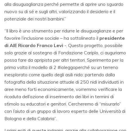
alla disuguaglianza perché permette di aprire uno sguardo
nuovo su di sé e sugli altri, valorizzando il desiderio e il
potenziale dei nostri bambini.”
“Il libro è uno strumento per ridurre le disuguaglianze e per
favorire l’inclusione sociale – ha sottolineato il
presidente
di AIE Ricardo Franco Levi
-. Questo progetto, possibile
solo grazie al sostegno di Fondazione Cariplo, ci auguriamo
possa fare da apripista per altri territori. Sperimenta per la
prima volta il modello di 2 #ioleggoperché su un terreno
inesplorato come quello degli asili nido: partendo dalla
fotografia della situazione attuale di 250 nidi individuati in
aree meno forti economicamente, vorremmo verificare la
ricaduta dell’azione di inserimento dei libri in termini di
stimolo su educatori e genitori. Cercheremo di “misurarlo”
con l’aiuto di un gruppo di lavoro esperto delle Università di
Bologna e della Calabria”.
I primi esiti di queste indagini, grazie alla collaborazione con