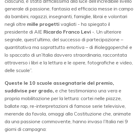
ciascuna, è stata difficilissima alla luce dell’incredibile livello
generale di passione, fantasia ed efficacia messe in campo
da bambini, ragazzi, insegnanti, famiglie, librai e volontari
negli oltre
mille progetti
vagliati - ha spiegato il
presidente di AIE
Ricardo Franco Levi
-. Un ulteriore
segnale, quest’ultimo, del successo di partecipazione –
quantitativa ma soprattutto emotiva – di #ioleggoperché e
lo spaccato di un’Italia davvero straordinaria, raccontata
attraverso i libri e la lettura e le opere, fotografiche e video,
delle scuole”.
Queste le 10 scuole assegnatarie del premio,
suddivise per grado,
e che testimoniano una vera e
propria mobilitazione per la lettura: cortei nelle piazze,
ballate rap, re-interpretazioni di famose serie televisive,
merende da favola, omaggi alla Costituzione che, animate
da una passione commovente, hanno invaso l’Italia nei 9
giorni di campagna: