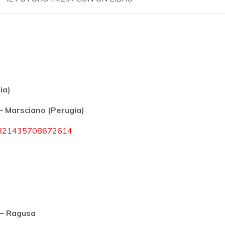
ia)
 Marsciano (Perugia)
=1821435708672614
 – Ragusa