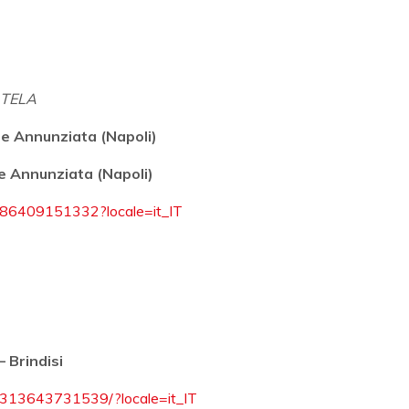
 TELA
rre Annunziata (Napoli)
re Annunziata (Napoli)
786409151332?locale=it_IT
 Brindisi
3313643731539/?locale=it_IT