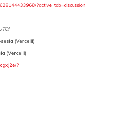
6628144433968/?active_tab=discussion
UTO!
sesia (Vercelli)
a (Vercelli)
eogxJ2e/?