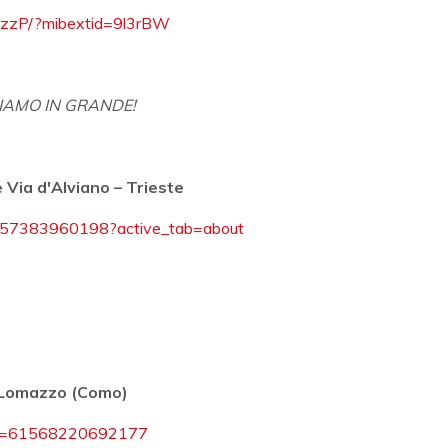
jJzzP/?mibextid=9l3rBW
IAMO IN GRANDE!
e Via d'Alviano – Trieste
557383960198?active_tab=about
– Lomazzo (Como)
p?id=61568220692177