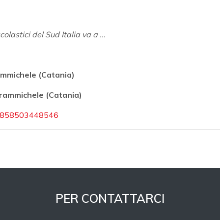
olastici del Sud Italia va a ...
rammichele (Catania)
Grammichele (Catania)
76858503448546
PER CONTATTARCI