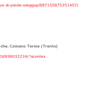
nave-di-parole-ioleggop/897155875351457/
rche, Comano Terme (Trento)
8216936032234/?acontex