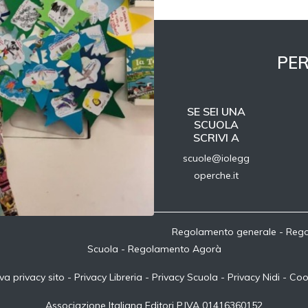
PER
SE SEI UNA
SCUOLA
SCRIVI A
scuole@iolegg
operche.it
Regolamento generale
-
Rego
Scuola
-
Regolamento Agorà
va privacy sito
-
Privacy Libreria
-
Privacy Scuola
-
Privacy Nidi
-
Coo
Associazione Italiana Editori P.IVA 01416360152