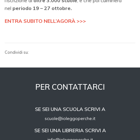
l’iscrizione di
oltre 3.000 scuole
, e che poi culminerà
nel
periodo 19 – 27 ottobre.
ENTRA SUBITO NELL’AGORÀ
>>>
Condividi su:
PER CONTATTARCI
SE SEI UNA SCUOLA SCRIVI A
scuole@ioleggoperche.it
SE SEI UNA LIBRERIA SCRIVI A
info@ioleggoperche.it